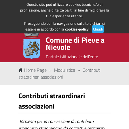
Questo sito può utilizzare cookies tecnici e/o di
Regione Toscana
Accedi ai servizi
profilazione, anche di terze parti, al fine di migliorare la
tua esperienza utente.
Proseguendo con la navigazione sul sito dichiari di
essere in accordo con la
cookies-policy
.
Chiudi
Comune di Pieve a
Nievole
Portale istituzionale dell'ente
Home Page
»
Modulistica
»
Contributi
straordinari associazioni
Contributi straordinari
associazioni
Richiesta per la concessione di contributo
economico straordinario da soggetti e organismi