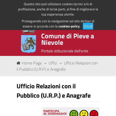
Questo sito può utilizzare cookies tecnici e/o di
Regione Toscana
Accedi ai servizi
profilazione, anche di terze parti, al fine di migliorare la
tua esperienza utente.
Proseguendo con la navigazione sul sito dichiari di
essere in accordo con la
cookies-policy
.
Chiudi
Comune di Pieve a
Nievole
Portale istituzionale dell'ente
Home Page
»
Uffici
»
Ufficio Relazioni con
il Pubblico (U.R.P.) e Anagrafe
Ufficio Relazioni con il
Pubblico (U.R.P.) e Anagrafe