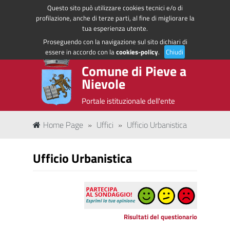
Questo sito può utilizzare cookies tecnici e/o di
Regione Toscana
Accedi ai servizi
profilazione, anche di terze parti, al fine di migliorare la
tua esperienza utente.
Proseguendo con la navigazione sul sito dichiari di
essere in accordo con la
cookies-policy
.
Chiudi
Comune di Pieve a
Nievole
Portale istituzionale dell'ente
Home Page
»
Uffici
»
Ufficio Urbanistica
Ufficio Urbanistica
Risultati del questionario