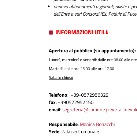
rinnovo abbonamenti a giornali, riviste e per
dell’Ente a vari Consorzi (Es. Padule di Fucec
INFORMAZIONI UTILI:
Apertura al pubblico (su appuntamento):
Lunedì, mercoledì e venerdì: dalle ore 08.00 alle or
Martedì: dalle ore 15.00 alle ore 17.00
Sabato chiuso
Telefono
: +39-0572956329
fax
: +390572952150
email
:
segreteria@comune.pieve-a-nievole.
Responsabile
:
Monica Bonacchi
Sede
: Palazzo Comunale