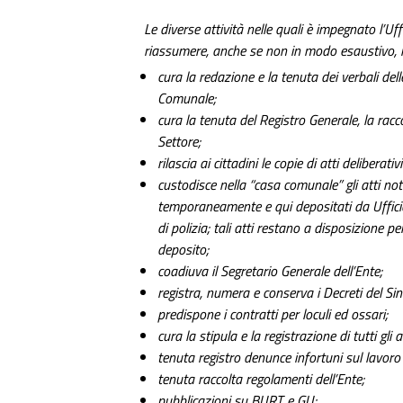
Le diverse attività nelle quali è impegnato l’
riassumere, anche se non in modo esaustivo, n
cura la redazione e la tenuta dei verbali del
Comunale;
cura la tenuta del Registro Generale, la rac
Settore;
rilascia ai cittadini le copie di atti deliberati
custodisce nella “casa comunale” gli atti not
temporaneamente e qui depositati da Ufficial
di polizia; tali atti restano a disposizione pe
deposito;
coadiuva il Segretario Generale dell’Ente;
registra, numera e conserva i Decreti del Si
predispone i contratti per loculi ed ossari;
cura la stipula e la registrazione di tutti gli al
tenuta registro denunce infortuni sul lavoro 
tenuta raccolta regolamenti dell’Ente;
pubblicazioni su BURT e GU;