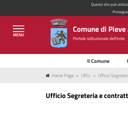
Questo sito può utilizza
Regione Toscana
Proseguen
Comune di Pieve 
Portale istituzionale dell'ente
Il Comune
Home Page
»
Uffici
»
Ufficio Segreteri
Ufficio Segreteria e contratt