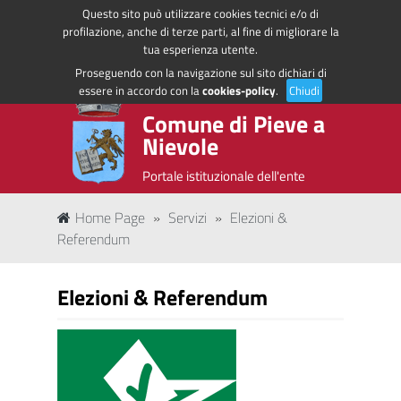
Questo sito può utilizzare cookies tecnici e/o di
Regione Toscana
Accedi ai servizi
profilazione, anche di terze parti, al fine di migliorare la
tua esperienza utente.
Proseguendo con la navigazione sul sito dichiari di
essere in accordo con la
cookies-policy
.
Chiudi
Comune di Pieve a
Nievole
Portale istituzionale dell'ente
Home Page
»
Servizi
»
Elezioni &
Referendum
Elezioni & Referendum