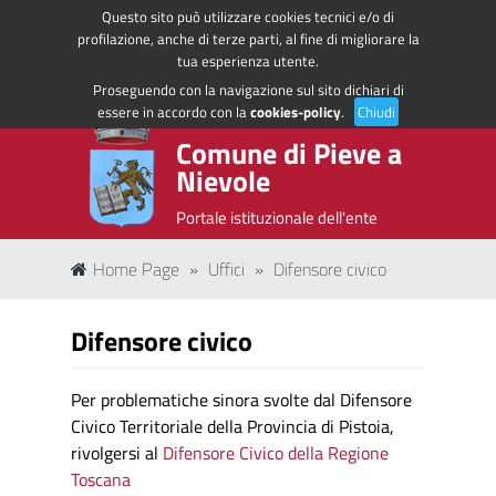
Questo sito può utilizzare cookies tecnici e/o di
Regione Toscana
Accedi ai servizi
profilazione, anche di terze parti, al fine di migliorare la
tua esperienza utente.
Proseguendo con la navigazione sul sito dichiari di
essere in accordo con la
cookies-policy
.
Chiudi
Comune di Pieve a
Nievole
Portale istituzionale dell'ente
Home Page
»
Uffici
»
Difensore civico
Difensore civico
Per problematiche sinora svolte dal Difensore
Civico Territoriale della Provincia di Pistoia,
rivolgersi al
Difensore Civico della Regione
Toscana