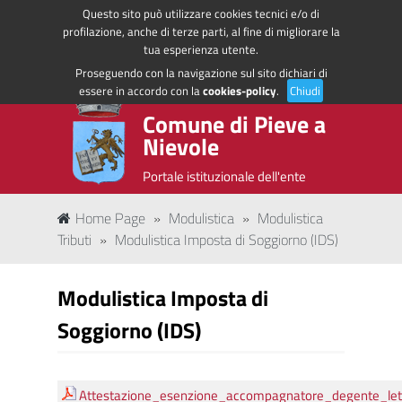
Questo sito può utilizzare cookies tecnici e/o di
Regione Toscana
Accedi ai servizi
profilazione, anche di terze parti, al fine di migliorare la
tua esperienza utente.
Proseguendo con la navigazione sul sito dichiari di
essere in accordo con la
cookies-policy
.
Chiudi
Comune di Pieve a
Nievole
Portale istituzionale dell'ente
Home Page
»
Modulistica
»
Modulistica
Tributi
»
Modulistica Imposta di Soggiorno (IDS)
Modulistica Imposta di
Soggiorno (IDS)
Attestazione_esenzione_accompagnatore_degente_lett