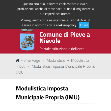
Questo sito può utilizzare cookies tecnici e/o di
Regione Toscana
Accedi ai servizi
profilazione, anche di terze parti, al fine di migliorare la
tua esperienza utente.
Proseguendo con la navigazione sul sito dichiari di
essere in accordo con la
cookies-policy
.
Chiudi
Comune di Pieve a
Nievole
Portale istituzionale dell'ente
Home Page
»
Modulistica
»
Modulistica
Tributi
»
Modulistica Imposta Municipale Propria
(IMU)
Modulistica Imposta
Municipale Propria (IMU)